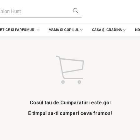
TICE ȘI PARFUMURI
MAMA ȘI COPILUL
CASA ȘI GRĂDINA
NO
Cosul tau de Cumparaturi este gol
E timpul sa-ti cumperi ceva frumos!