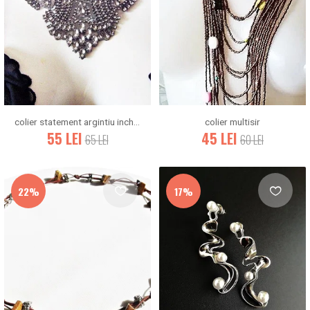
colier statement argintiu inchis cu cristale
colier multisir
55
LEI
45
LEI
65
LEI
60
LEI
22%
17%