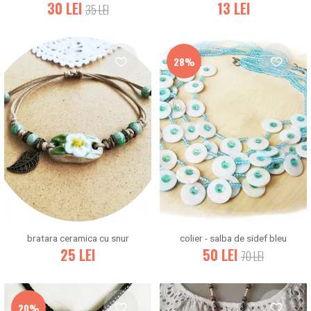
30
LEI
13
LEI
35
LEI
28%
bratara ceramica cu snur
colier - salba de sidef bleu
25
LEI
50
LEI
70
LEI
20%