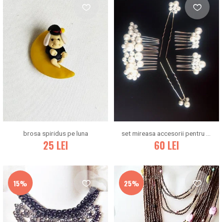
brosa spiridus pe luna
set mireasa accesorii pentru par cu perle albe
25
LEI
60
LEI
15%
25%