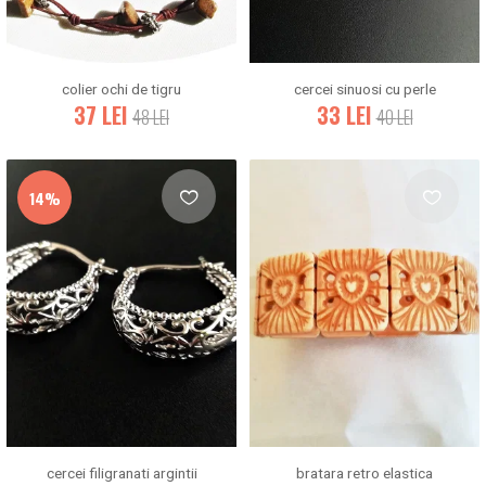
colier ochi de tigru
cercei sinuosi cu perle
37
LEI
33
LEI
48
LEI
40
LEI
14%
cercei filigranati argintii
bratara retro elastica