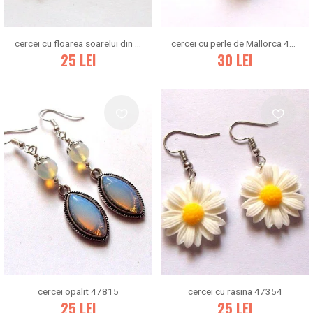
cercei cu floarea soarelui din rasina 47399
cercei cu perle de Mallorca 47565
25
LEI
30
LEI
cercei opalit 47815
cercei cu rasina 47354
25
LEI
25
LEI