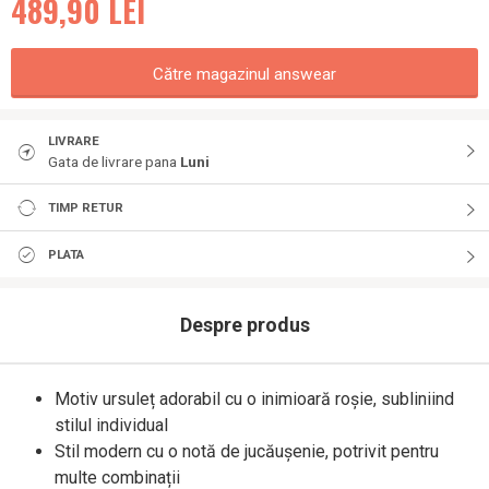
489,90
LEI
Către magazinul answear
LIVRARE
Gata de livrare pana
Luni
TIMP RETUR
PLATA
Despre produs
Motiv ursuleț adorabil cu o inimioară roșie, subliniind
stilul individual
Stil modern cu o notă de jucăușenie, potrivit pentru
multe combinații