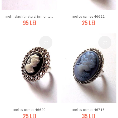
inel malachit natural in montura de cupru 47790
inel cu camee 46622
95
LEI
25
LEI
inel cu camee 46620
inel cu camee 46715
25
LEI
35
LEI