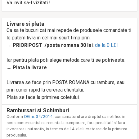
Va invit sa-l vizitati !
Livrare si plata
Ca sa te bucuri cat mai repede de produsele comandate ti
le putem livra in cel mai scurt timp prin:
→
PRIORIPOST ./posta romana 30 lei
:
de la 0 LEI
Iar pentru plata poti alege metoda care ti se potriveste:
→
Plata la livrare
Livrarea se face prin POSTA ROMANA cu ramburs, sau
prin curier rapid la cererea clientului.
Plata se face la primirea coletului.
Rambursari si Schimburi
Conform
OG nr. 34/2014
, consumatorul are dreptul sa notifice in
scris comerciantul ca renunta la cumparare, fara penalitati si fara
invocarea unui motiv, in termen de 14 zile lucratoare de la primirea
produsului.