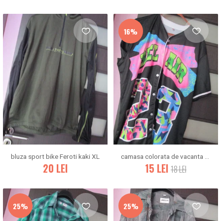
16%
bluza sport bike Feroti kaki XL
camasa colorata de vacanta barbati L/XL
20
LEI
15
LEI
18
LEI
25%
25%