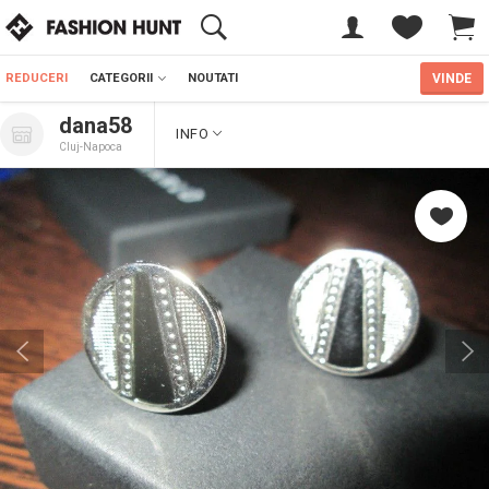
REDUCERI
CATEGORII
NOUTATI
VINDE
dana58
INFO
Cluj-Napoca