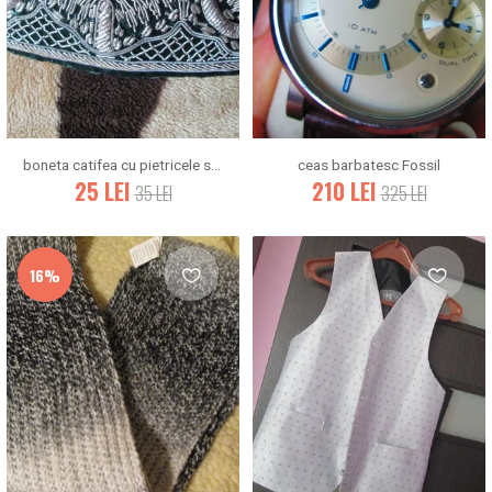
boneta catifea cu pietricele si broderii
ceas barbatesc Fossil
25
LEI
210
LEI
35
LEI
325
LEI
16%