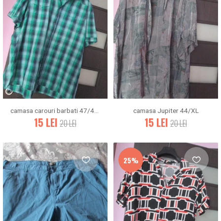
camasa carouri barbati 47/48/XXL
camasa Jupiter 44/XL
15
LEI
15
LEI
20
LEI
20
LEI
25%