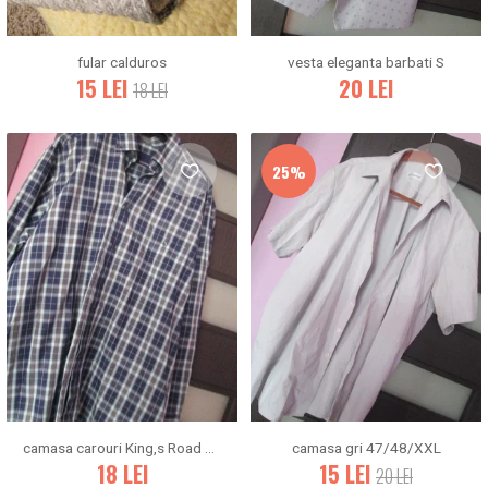
fular calduros
vesta eleganta barbati S
15
LEI
20
LEI
18
LEI
25%
camasa carouri King,s Road L/XL
camasa gri 47/48/XXL
18
LEI
15
LEI
20
LEI