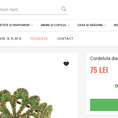
TICE ȘI PARFUMURI
MAMA ȘI COPILUL
CASA ȘI GRĂDINA
NO
ARE SI PLATA
FEEDBACK
CONTACT
Cordeluta di
75
LEI
D