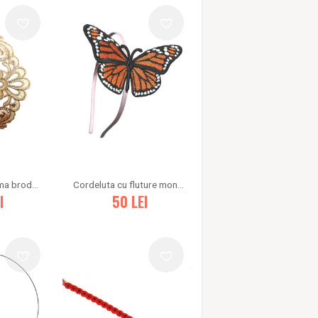
Cordeluta diadema brodata
Cordeluta cu fluture monarh
I
50
LEI