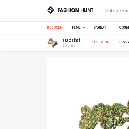
REDUCERI
FEMEI
BĂRBAȚI
COSME
rocrist
MAGAZIN
LIVR
Bucuresti