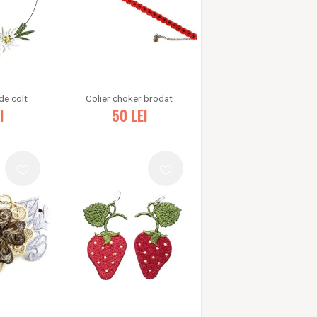
de colt
Colier choker brodat
I
50
LEI