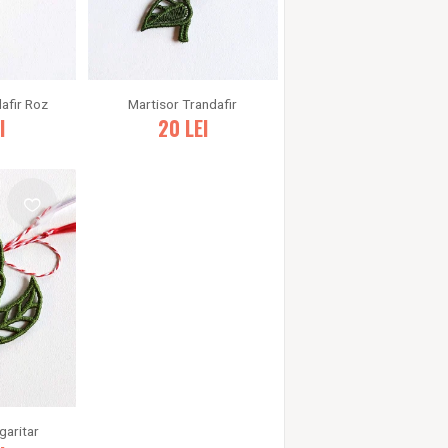
afir Roz
Martisor Trandafir
I
20
LEI
garitar