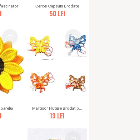
 fascinator
Cercei Capsuni Brodate
I
50
LEI
Martisor Fluture Brodat pe Organza
soarelui
13
LEI
I