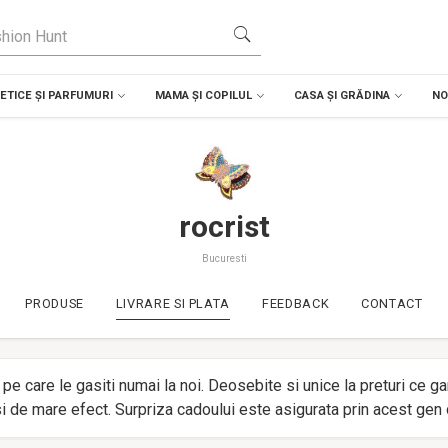
TICE ȘI PARFUMURI
MAMA ȘI COPILUL
CASA ȘI GRĂDINA
NO
rocrist
Bucuresti
PRODUSE
LIVRARE SI PLATA
FEEDBACK
CONTACT
 care le gasiti numai la noi. Deosebite si unice la preturi ce ga
i de mare efect. Surpriza cadoului este asigurata prin acest gen d