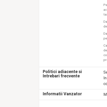
Pe
ac
ta
Da
de
Da
pe
Ca
de
co
pr
Politici adiacente si
Se
Intrebari frecvente
In
co
Informatii Vanzator
M