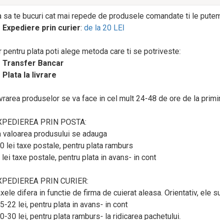
 sa te bucuri cat mai repede de produsele comandate ti le putem l
→
Expediere prin curier
:
de la 20 LEI
r pentru plata poti alege metoda care ti se potriveste:
→
Transfer Bancar
→
Plata la livrare
vrarea produselor se va face in cel mult 24-48 de ore de la prim
XPEDIEREA PRIN POSTA:
 valoarea produsului se adauga
0 lei taxe postale, pentru plata ramburs
 lei taxe postale, pentru plata in avans- in cont
XPEDIEREA PRIN CURIER:
xele difera in functie de firma de cuierat aleasa. Orientativ, ele su
5-22 lei, pentru plata in avans- in cont
0-30 lei, pentru plata ramburs- la ridicarea pachetului.