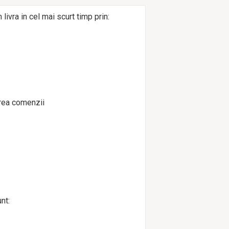
ivra in cel mai scurt timp prin:
irea comenzii
nt: