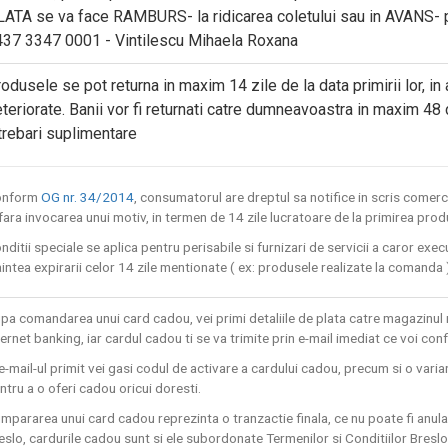
ATA se va face RAMBURS- la ridicarea coletului sau in AVANS- 
37 3347 0001 - Vintilescu Mihaela Roxana
odusele se pot returna in maxim 14 zile de la data primirii lor, in 
teriorate. Banii vor fi returnati catre dumneavoastra in maxim 48 d
trebari suplimentare
onform
OG nr. 34/2014
, consumatorul are dreptul sa notifice in scris comerc
 fara invocarea unui motiv, in termen de 14 zile lucratoare de la primirea prod
nditii speciale se aplica pentru perisabile si furnizari de servicii a caror exe
aintea expirarii celor 14 zile mentionate ( ex: produsele realizate la comanda 
pa comandarea unui card cadou, vei primi detaliile de plata catre magazinul r
ternet banking, iar cardul cadou ti se va trimite prin e-mail imediat ce voi con
 e-mail-ul primit vei gasi codul de activare a cardului cadou, precum si o varia
ntru a o oferi cadou oricui doresti.
mpararea unui card cadou reprezinta o tranzactie finala, ce nu poate fi anul
eslo, cardurile cadou sunt si ele subordonate Termenilor si Conditiilor Breslo