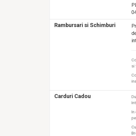
PL
04
Rambursari si Schimburi
Pr
de
in
C
si
Co
in
Carduri Cadou
Du
In
In
pe
Cu
Br