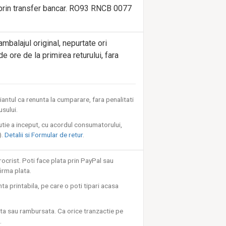
prin transfer bancar. RO93 RNCB 0077
ambalajul original, nepurtate ori
e ore de la primirea returului, fara
iantul ca renunta la cumparare, fara penalitati
usului.
cutie a inceput, cu acordul consumatorului,
).
Detalii si Formular de retur
.
ocrist. Poti face plata prin PayPal sau
firma plata.
nta printabila, pe care o poti tipari acasa
ata sau rambursata. Ca orice tranzactie pe
.