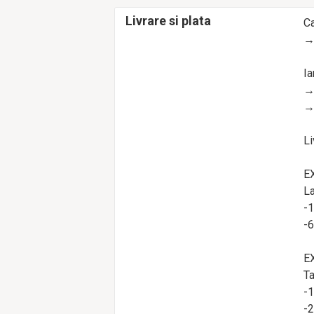
Livrare si plata
Ca
Ia
Li
E
La
-1
-6
E
Ta
-1
-2