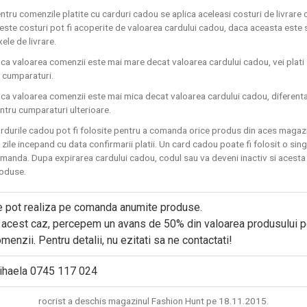
ntru comenzile platite cu carduri cadou se aplica aceleasi costuri de livrare 
este costuri pot fi acoperite de valoarea cardului cadou, daca aceasta este 
xele de livrare.
ca valoarea comenzii este mai mare decat valoarea cardului cadou, vei plati 
 cumparaturi.
ca valoarea comenzii este mai mica decat valoarea cardului cadou, diferenta n
ntru cumparaturi ulterioare.
rdurile cadou pot fi folosite pentru a comanda orice produs din aces magazi
 zile incepand cu data confirmarii platii. Un card cadou poate fi folosit o sin
manda. Dupa expirarea cardului cadou, codul sau va deveni inactiv si acesta 
oduse.
 pot realiza pe comanda anumite produse.
 acest caz, percepem un avans de 50% din valoarea produsului pe
menzii. Pentru detalii, nu ezitati sa ne contactati!
ihaela 0745 117 024
rocrist a deschis magazinul Fashion Hunt pe 18.11.2015.