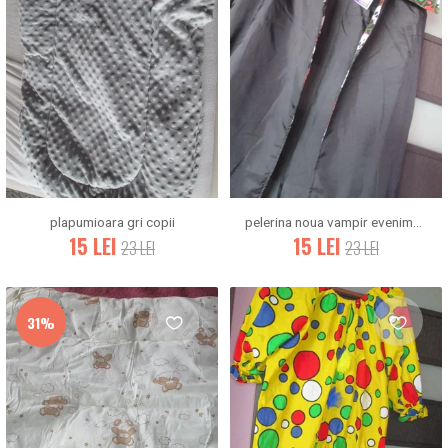
plapumioara gri copii
pelerina noua vampir evenimente 128/140
15
LEI
15
LEI
23
LEI
23
LEI
31%