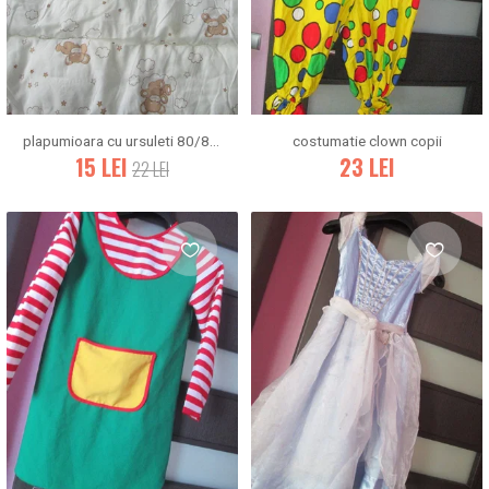
plapumioara cu ursuleti 80/80cm
costumatie clown copii
15
LEI
23
LEI
22
LEI