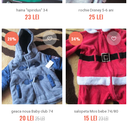
haina "spiridus" 34
rochie Disney 5-6 ani
23
LEI
25
LEI
20%
34%
geaca noua Baby club 74
salopeta Mos bebe 74/80
20
LEI
15
LEI
25
LEI
23
LEI