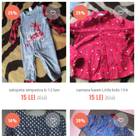
25%
25%
salopeta simpatica 6-12 luni
camasa baieti Little kids 134
15
LEI
15
LEI
20
LEI
20
LEI
14%
20%