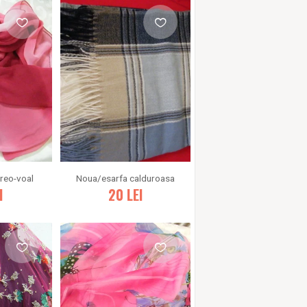
areo-voal
Noua/esarfa calduroasa
I
20
LEI