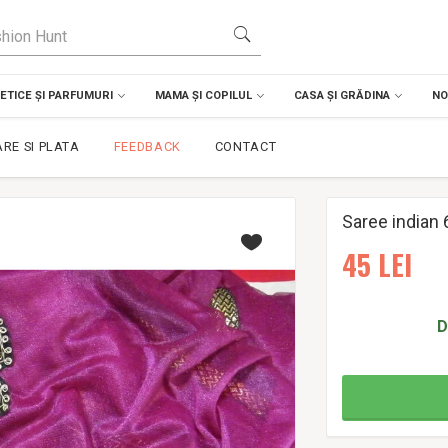
TICE ȘI PARFUMURI
MAMA ȘI COPILUL
CASA ȘI GRĂDINA
NO
ARE SI PLATA
FEEDBACK
CONTACT
Saree indian
45
LEI
D