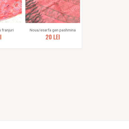
 franjuri
Noua/esarfa gen pashmina
I
20
LEI