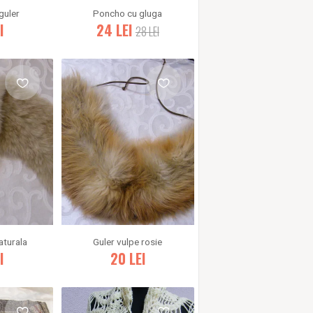
guler
Poncho cu gluga
I
24
LEI
28
LEI
aturala
Guler vulpe rosie
I
20
LEI