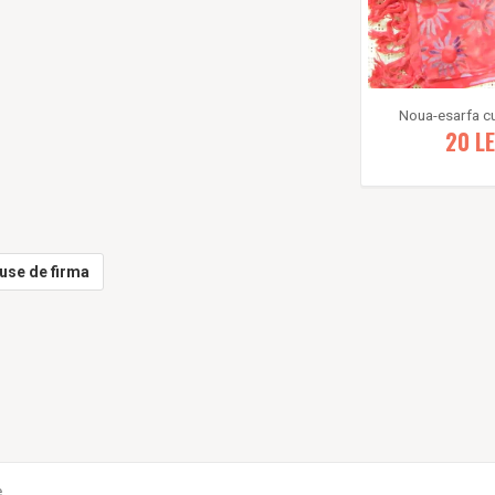
Noua-esarfa cu
20
LE
use de firma
e