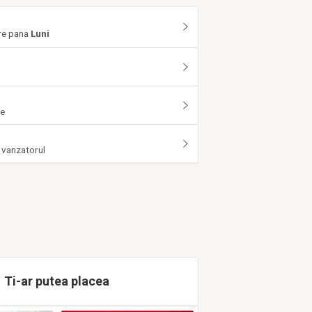
are pana
Luni
e
re
 vanzatorul
Ti-ar putea placea