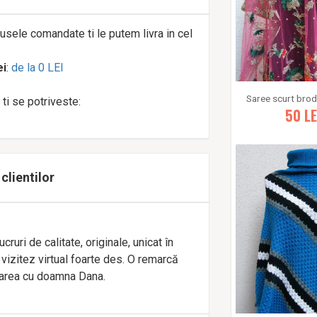
usele comandate ti le putem livra in cel
ei
:
de la 0 LEI
ti se potriveste:
50
LE
 clientilor
ruri de calitate, originale, unicat în
vizitez virtual foarte des. O remarcă
area cu doamna Dana.