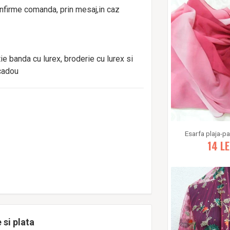
onfirme comanda, prin mesaj,in caz
ie banda cu lurex, broderie cu lurex si
 cadou
Esarfa plaja-p
14
LE
 si plata