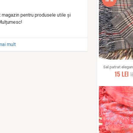
t magazin pentru produsele utile și
Mulțumesc!
mai mult
15
LEI
1