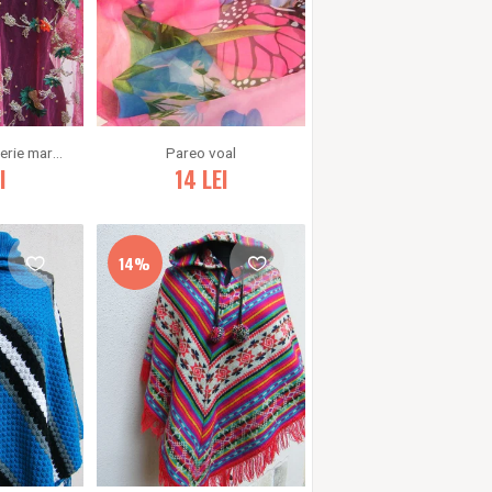
Saree scurt broderie margele
Pareo voal
I
14
LEI
14%