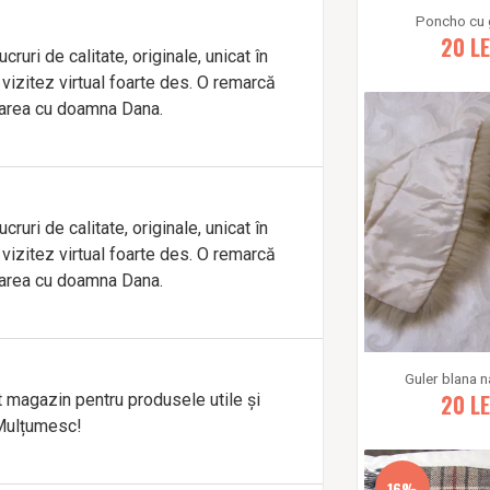
Poncho cu 
20
LE
ruri de calitate, originale, unicat în
vizitez virtual foarte des. O remarcă
area cu doamna Dana.
ruri de calitate, originale, unicat în
vizitez virtual foarte des. O remarcă
area cu doamna Dana.
Guler blana n
20
LE
t magazin pentru produsele utile și
Mulțumesc!
16%