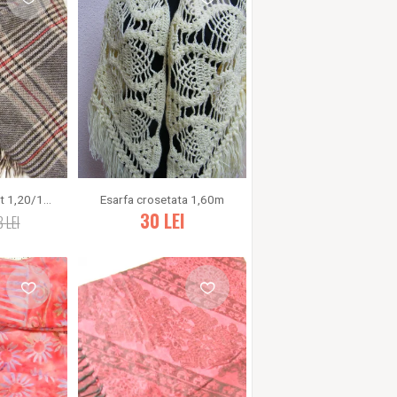
Sal patrat elegant 1,20/1,20m
Esarfa crosetata 1,60m
30
LEI
8
LEI