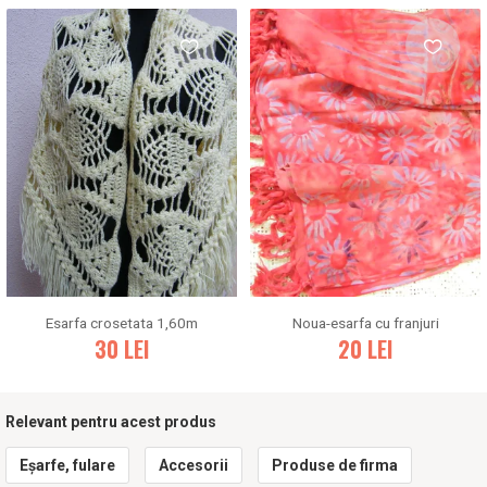
Esarfa crosetata 1,60m
Noua-esarfa cu franjuri
30
LEI
20
LEI
Relevant pentru acest produs
Eșarfe, fulare
Accesorii
Produse de firma