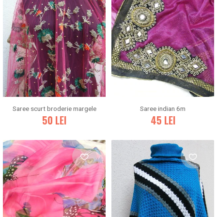
Saree scurt broderie margele
Saree indian 6m
50
LEI
45
LEI