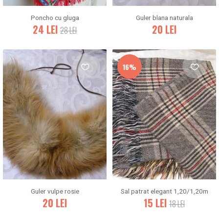
Poncho cu gluga
Guler blana naturala
24
LEI
20
LEI
28
LEI
16%
Guler vulpe rosie
Sal patrat elegant 1,20/1,20m
20
LEI
15
LEI
18
LEI