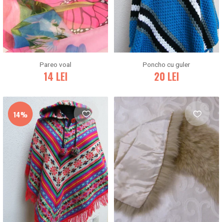
Pareo voal
Poncho cu guler
14
LEI
20
LEI
14%