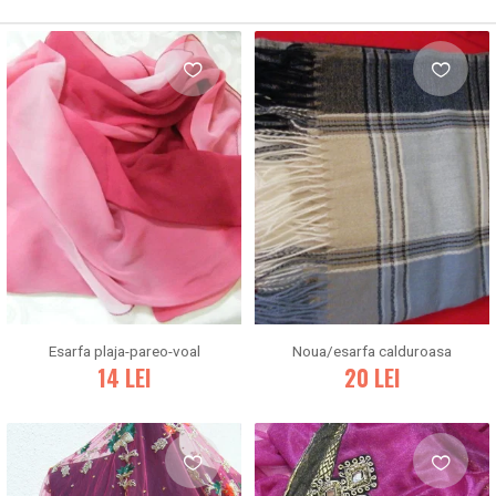
Esarfa plaja-pareo-voal
Noua/esarfa calduroasa
14
LEI
20
LEI